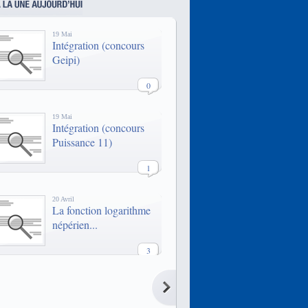
qui propose un enseignement
technologique, managérial et
économique pour préparer au mieux
19 Mai
les étudiants à un rôle d'expert et de
Intégration (concours
manager dans l'entreprise.
Geipi)
0
19 Mai
Intégration (concours
Puissance 11)
1
20 Avril
La fonction logarithme
népérien...
3
20 Avril
La fonction logarithme
népérien...