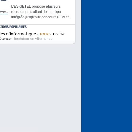
L'ESIGETEL propose plusieurs
recrutements allant de la prépa
intégrée jusqu'aux concours (E3A et
celui des BTS IUT) On peut y
accéder en admission parallèle à
les d'informatique
Bac +2 ou +3 en 1ère année ou
-
TOEIC
-
Double
étence
-
alors directement en 2ème année si
Ingénieur en Alternance
on est Bac +4 cursus ingénieur.
PIGIER, c'est un des plus grand
réseaux d'écoles privées d'écoles
techniques en France. De
nombreuses formations sont
disponibles dans toutes les grandes
villes de France.
L'institut Supérieur d'Electronique de
Paris est une école d'ingénieur
spécialisée dans l'informatique,
l'électronique et les
télécommunications.
Le MSc Ingénierie d’Affaires : une
double compétence technologique
et managériale pour manager les
projets innovants du futur.
Ingésup est une école d'informatique