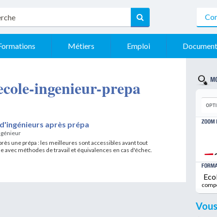
Con
Formations
Métiers
Emploi
Document
- ecole-ingenieur-prepa
 d'ingénieurs après prépa
ngénieur
rès une prépa : les meilleures sont accessibles avant tout
ime avec méthodes de travail et équivalences en cas d'échec.
Eco
comp
Vous