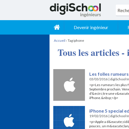
Devenir ingénieur
Accueil
›
Tag iphone
Tous les articles -
Les folles rumeurs
03/03/2016
|
digiSchool I
<p>Les rumeurs les plus fo
Septembre prochain. Vene
d'&ecirc;tre une v&eacut
iPhone.&nbsp;</p>
iPhone 5 special ed
19/02/2016
|
digiSchool I
<p>Apple a d&eacute;cid&
pouces, un m&eacute;lange