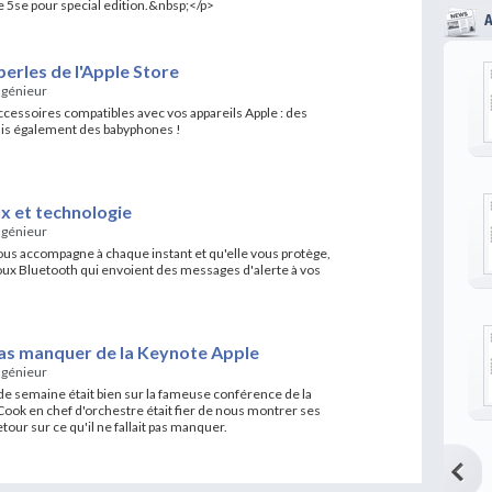
 5se pour special edition.&nbsp;</p>
perles de l'Apple Store
ngénieur
ccessoires compatibles avec vos appareils Apple : des
is également des babyphones !
ux et technologie
ngénieur
ous accompagne à chaque instant et qu'elle vous protège,
oux Bluetooth qui envoient des messages d'alerte à vos
t pas manquer de la Keynote Apple
ngénieur
e semaine était bien sur la fameuse conférence de la
ook en chef d'orchestre était fier de nous montrer ses
our sur ce qu'il ne fallait pas manquer.