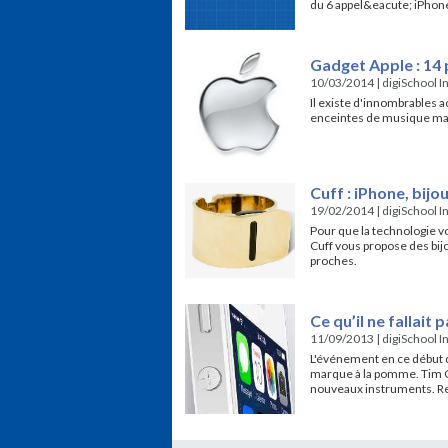
du 6 appel&eacute; iPhone
Gadget Apple : 14 
10/03/2014
|
digiSchool I
Il existe d'innombrables a
enceintes de musique ma
Cuff : iPhone, bijo
19/02/2014
|
digiSchool I
Pour que la technologie v
Cuff vous propose des bij
proches.
Ce qu’il ne fallai
11/09/2013
|
digiSchool I
L'événement en ce début d
marque à la pomme. Tim C
nouveaux instruments. Ret