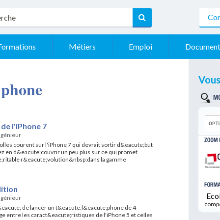
Con
Formations
Métiers
Emploi
Document
Vous
 iphone
 de l'iPhone 7
ngénieur
lles courent sur l'iPhone 7 qui devrait sortir d&eacute;but
z en d&eacute;couvrir un peu plus sur ce qui promet
e;ritable r&eacute;volution&nbsp;dans la gamme
ition
Eco
ngénieur
comp
eacute; de lancer un t&eacute;l&eacute;phone de 4
 entre les caract&eacute;ristiques de l'iPhone 5 et celles