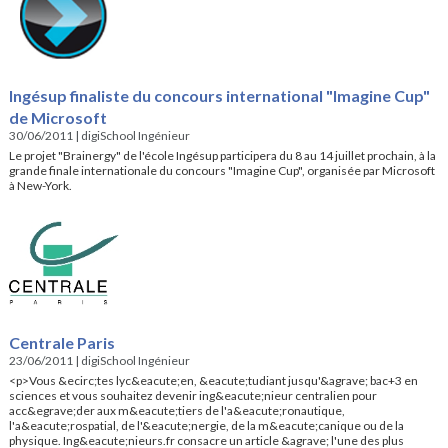
Ingésup finaliste du concours international "Imagine Cup"
de Microsoft
30/06/2011
|
digiSchool Ingénieur
Le projet "Brainergy" de l'école Ingésup participera du 8 au 14 juillet prochain, à la
grande finale internationale du concours "Imagine Cup", organisée par Microsoft
à New-York.
Centrale Paris
23/06/2011
|
digiSchool Ingénieur
<p>Vous &ecirc;tes lyc&eacute;en, &eacute;tudiant jusqu'&agrave; bac+3 en
sciences et vous souhaitez devenir ing&eacute;nieur centralien pour
acc&egrave;der aux m&eacute;tiers de l'a&eacute;ronautique,
l'a&eacute;rospatial, de l'&eacute;nergie, de la m&eacute;canique ou de la
physique. Ing&eacute;nieurs.fr consacre un article &agrave; l'une des plus