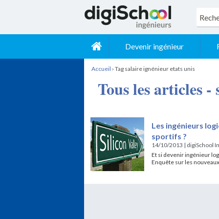
Devenir ingénieur
Accueil
›
Tag salaire ignénieur etats unis
Tous les articles -
Les ingénieurs logi
sportifs ?
14/10/2013
|
digiSchool I
Et si devenir ingénieur lo
Enquête sur les nouveaux s