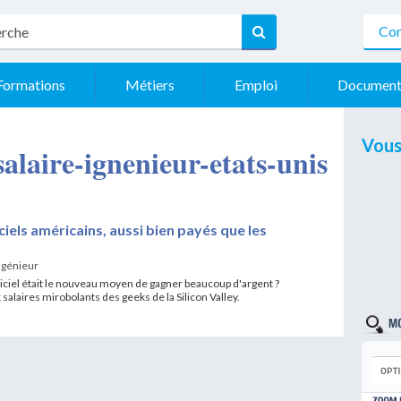
Con
Formations
Métiers
Emploi
Document
Vous
 salaire-ignenieur-etats-unis
ciels américains, aussi bien payés que les
ngénieur
giciel était le nouveau moyen de gagner beaucoup d'argent ?
alaires mirobolants des geeks de la Silicon Valley.